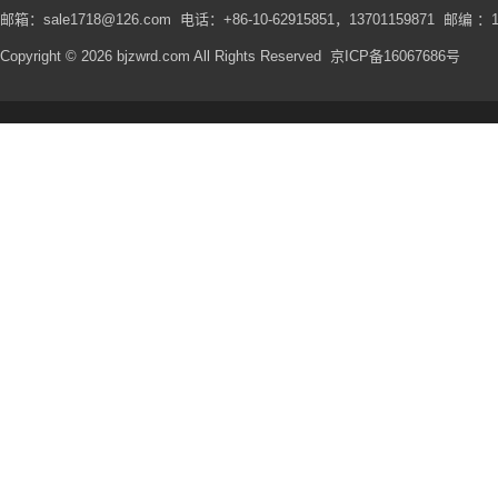
邮箱：sale1718@126.com 电话：+86-10-62915851，13701159871 邮编 ：1
Copyright © 2026 bjzwrd.com All Rights Reserved
京ICP备16067686号