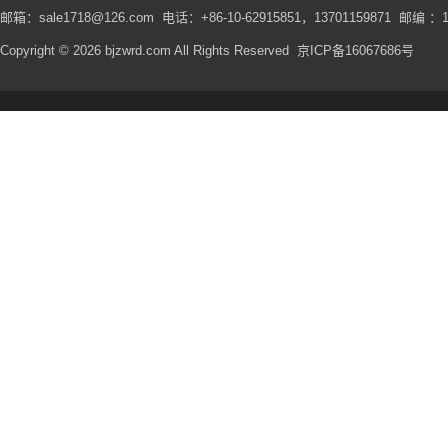
邮箱：sale1718@126.com 电话：+86-10-62915851，13701159871 邮编 ：1
Copyright © 2026 bjzwrd.com All Rights Reserved
京ICP备16067686号