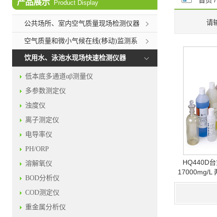
首页
产品展示
Product Display
请
公共场所、室内空气质量现场检测仪器
空气质量和微小气候在线(移动)监测系
统
饮用水、泳池水现场快速检测仪器
低本底多通道αβ测量仪
多参数测定仪
浊度仪
离子测定仪
电导率仪
PH/ORP
HQ440D
溶解氧仪
17000mg/
BOD分析仪
COD测定仪
重金属分析仪